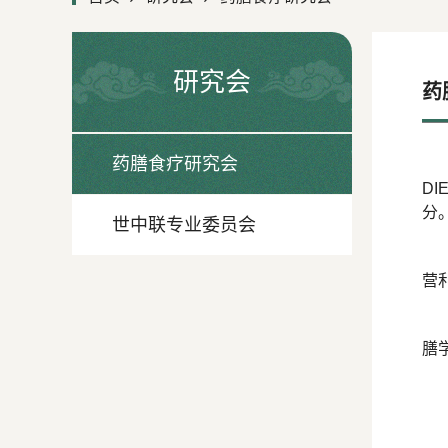
研究会
药
药膳食疗研究会
D
分
世中联专业委员会
营
膳